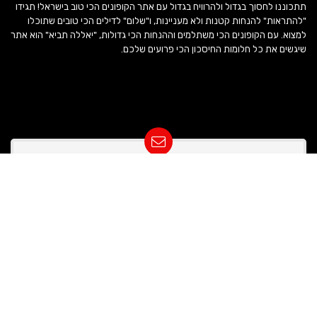
תתכוננו לחסוך בגדול ולהרוויח בגדול עם אתר הקופונים הכי טוב בישראל! תגידו
"להתראות" להנחות קטנות ולא מעניינות, ו"שלום" לדילים הכי טובים שתוכלו
למצוא. עם הקופונים הכי משתלמים וההנחות הכי גדולות, "יאללה תביא" הוא אתר
שיגשים את כל חלומות החיסכון הכי פרועים שלכם.
קבלו דילים סודיים למייל
תרגעו, אנחנו לא מספימים